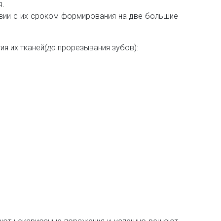
я.
твии с их сроком формирования на две большие
ия их тканей
(до
прорезывания зубов):