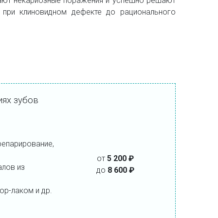
чают некариозные поражения и успешно решают
 при клиновидном дефекте до рационального
иях зубов
репарирование,
от
5 2
00
₽
алов из
до
8
600
₽
ор-лаком и др.