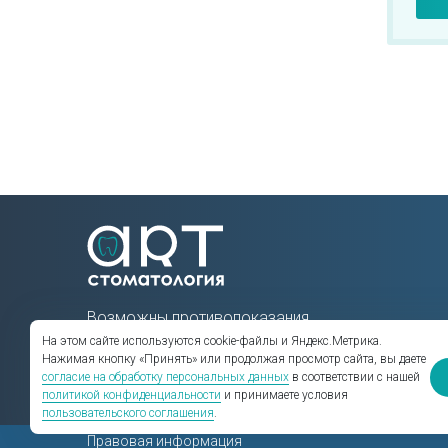
Возможны противопоказания.
Проконсультируйтесь у
На этом сайте используются cookie-файлы и Яндекс.Метрика.
Нажимая кнопку «Принять» или продолжая просмотр сайта, вы даете
специалистов клиники.
согласие на обработку персональных данных
в соответствии с нашей
политикой конфиденциальности
и принимаете условия
пользовательского соглашения
.
Правовая информация