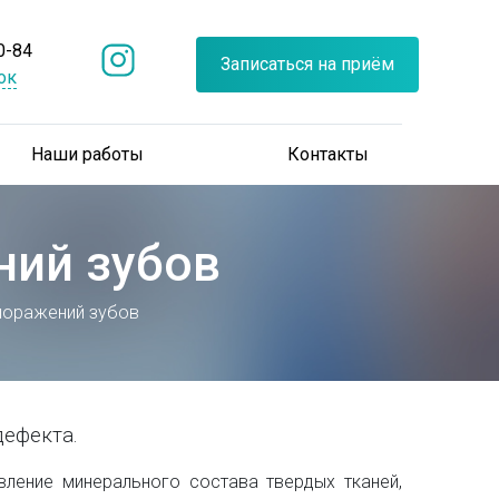
0-84
Записаться на приём
ок
Наши работы
Контакты
ний зубов
поражений зубов
дефекта.
ление минерального состава твердых тканей,