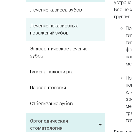
устране
Все нек
Лечение кариеса зубов
группы:
Лечение некариозных
По
поражений зубов
ги
ги
Эндодонтическое лечение
фл
зубов
на
ме
Гигиена полости рта
По
по
Пародонтология
кл
эр
Отбеливание зубов
ме
тр
ги
Ортопедическая
стоматология