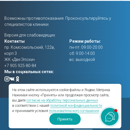
Возможны противопоказания. Проконсультируйтесь у
специалистов клиники.
Версия для слабовидящих
Контакты
Режим работы:
пр. Комсомольский, 122в,
пн-пт: 09:00-20:00
корп 3
сб: 9:00-14:00
ЖК «Две Эпохи»
вс: выходной
+7 905 925-80-84
Мы в социальных сетях:
На этом сайте используются cookie-файлы и Яндекс.Метрика.
Нажимая кнопку «Принять» или продолжая просмотр сайта,
вы даете
согласие на обработку персональных данных
Правовая информация
в соответствии с нашей
политикой конфиденциальности
и принимаете условия
пользовательского соглашения
.
Создание сайта —
BTB Digital
Принять
Сайт работает на
HostCMS