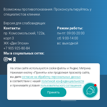
Возможны противопоказания. Проконсультируйтесь у
специалистов клиники.
Версия для слабовидящих
Контакты
Режим работы:
пр. Комсомольский, 122в,
пн-пт: 09:00-20:00
корп 3
сб: 9:00-14:00
ЖК «Две Эпохи»
вс: выходной
+7 905 925-80-84
Мы в социальных сетях:
На этом сайте используются cookie-файлы и Яндекс.Метрика.
Нажимая кнопку «Принять» или продолжая просмотр сайта,
вы даете
согласие на обработку персональных данных
Правовая информация
в соответствии с нашей
политикой конфиденциальности
и принимаете условия
пользовательского соглашения
.
Создание сайта —
BTB Digital
Принять
Сайт работает на
HostCMS