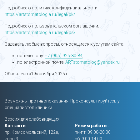
Подробнее о политике конфиденциальности:
https://artstomatologia.ru/legal/pk/
Подробнее о пользовательском соглашении:
https://artstomatologia.ru/legal/ps/
Задавать любые вопросы, относящиеся к услугам сайта:
по телефону:
+7 (905) 925-80-84
;
по электронной почте:
ARTstomatolog@yandex.ru
.
Обновлено «19» ноября 2025 г.
Возможны противопоказания. Проконсультируйтесь у
специалистов клиники.
Версия для слабовидящих
Контакты
Режим работы:
пр. Комсомольский, 122в,
пн-пт: 09:00-20:00
корп 3
сб: 9:00-14:00