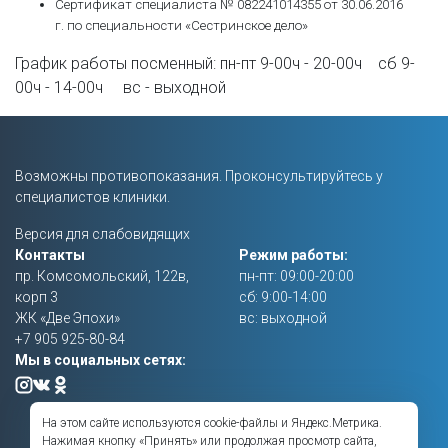
Сертификат специалиста № 082241014355 от 30.06.2016
г. по специальности «Сестринское дело»
График работы посменный: пн-пт 9-00ч - 20-00ч сб 9-
00ч - 14-00ч вс - выходной
Возможны противопоказания. Проконсультируйтесь у
специалистов клиники.
Версия для слабовидящих
Контакты
Режим работы:
пр. Комсомольский, 122в,
пн-пт: 09:00-20:00
корп 3
сб: 9:00-14:00
ЖК «Две Эпохи»
вс: выходной
+7 905 925-80-84
Мы в социальных сетях:
На этом сайте используются cookie-файлы и Яндекс.Метрика.
Нажимая кнопку «Принять» или продолжая просмотр сайта,