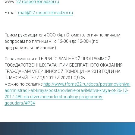
www:
22.rospotrebnadzor.ru
E-mail
:
mail@22.rospotrebnadzor.ru
Прием руководителя ООО «Арт Стоматология» по личным
вопросам по пятницам : с 12-00ч до 12-30ч (по
предварительной записи)
Ознакомиться с ТЕРРИТОРИАЛЬНОЙ ПРОГРАММОЙ
ГОСУДАРСТВЕННЫХ ГАРАНТИЙ БЕСПЛАТНОГО ОКАЗАНИЯ
ГРАЖДАНАМ МЕДИЦИНСКОЙ ПОМОЩИ НА 2018 ГОД И НА
ПЛАНОВЫЙ ПЕРИОД 2019 И 2020 ГОДОВ
можно по сслылке
http://www.tfoms22.ru/docs/postanovleniya-
administracii-alt-kraya/postanovlenie-pravitelstva-kraya-ot-26-12-
2017-480-ob-utverzhdenii-territorialnoy-programmy-
gosudars/#P34