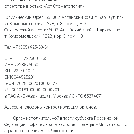
Общество с ограниченной
ответственностью
«Арт
Стоматология»
Юридический адрес: 656002, Алтайский край, г. Барнаул, пр-
кт Комсомольский, 122В, к. 3, помещ. Н-3
Фактический адрес: 656002, Алтайский край, г. Барнаул, пр-
т Комсомольский, 122В, кор. 3, пом.Н-3
Тел.
+7
(905
) 925-80-84
ОГРН 1102223001935
ИНН 2223575060
КПП 222401001
БИК 044525201
р/с 40702810620100026271
к/с 30101810000000000201
в ПАО АКБ
«Авангард
» г. Москва / ОКПО 65374071
Адреса и телефоны контролирующих органов:
1. Орган исполнительной власти cубъекта Российской
Федерации в сфере охраны здоровья граждан - Министерство
здравоохранения Алтайского края