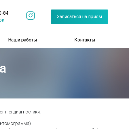
0-84
Записаться на приём
ок
Наши работы
Контакты
а
ентгендиагностики:
антомограмма)