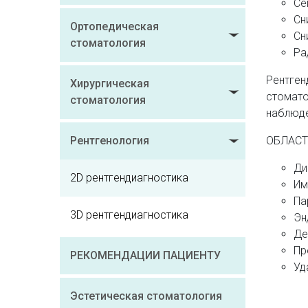
Се
Сн
Ортопедическая
Сн
стоматология
Ра
Рентге
Хирургическая
стомато
стоматология
наблюде
Рентгенология
ОБЛАСТ
Ди
2D рентгендиагностика
Им
Па
3D рентгендиагностика
Эн
Де
Пр
РЕКОМЕНДАЦИИ ПАЦИЕНТУ
Уд
Эстетическая стоматология