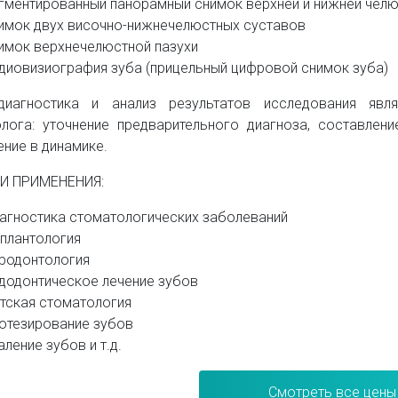
гментированный панорамный снимок верхней и нижней челюс
имок двух височно-нижнечелюстных суставов
имок верхнечелюстной пазухи
диовизиография зуба (прицельный цифровой снимок зуба)
ндиагностика и анализ результатов исследования яв
лога: уточнение предварительного диагноза, составлени
ние в динамике.
И ПРИМЕНЕНИЯ:
агностика стоматологических заболеваний
плантология
родонтология
додонтическое лечение зубов
тская стоматология
отезирование зубов
аление зубов и т.д.
Смотреть все цены