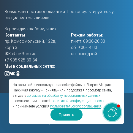
Возможны противопоказания. Проконсультируйтесь у
специалистов клиники.
Версия для слабовидящих
Контакты
Режим работы:
пр. Комсомольский, 122в,
пн-пт: 09:00-20:00
корп 3
сб: 9:00-14:00
ЖК «Две Эпохи»
вс: выходной
+7 905 925-80-84
Мы в социальных сетях:
На этом сайте используются cookie-файлы и Яндекс.Метрика.
Нажимая кнопку «Принять» или продолжая просмотр сайта,
вы даете
согласие на обработку персональных данных
Правовая информация
в соответствии с нашей
политикой конфиденциальности
и принимаете условия
пользовательского соглашения
.
Создание сайта —
BTB Digital
Принять
Сайт работает на
HostCMS